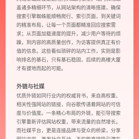
盖诸多精细环节，从网站架构的清晰搭建，确保
搜索引擎蜘蛛能顺畅爬行、索引页面，到关键词
的精准布局，让每一个页面都精准回应搜索需
求；从页面加载速度的提升，减少用户等待的烦
躁，到内容的高质量创作，为访客提供真正有价
值的信息。这些看似琐碎的站内工作，实则是影
响排名的基石，只有基石稳固，后续的高楼大厦
才有拔地而起的可能。
预约我们的数字化专家
外链与社媒
1v1为您提供服务
优质外链如同行业内的权威背书，来自高权重、
我们将为您提供量身定制的个性化服务，包括竞品观察，行业数据分析
相关性强网站的链接，向谷歌传递着网站的可信
实施方案及对应预算等
度与价值度。一条精心布局的外链，能引导搜索
引擎重新评估网站权重，带来流量的自然增长。
而社媒平台，更是连接品牌与受众的桥梁，分享
您需要：
网站建设
数字产品研发
SEO搜索优化