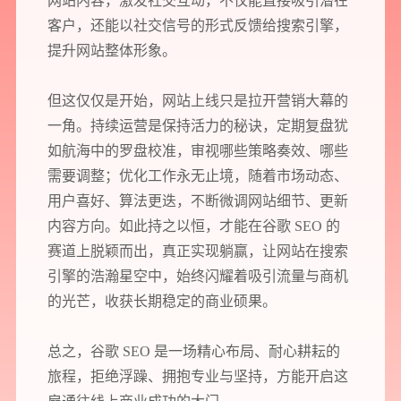
网站内容，激发社交互动，不仅能直接吸引潜在
品牌设计
客户，还能以社交信号的形式反馈给搜索引擎，
您希望：
预约面谈
在线视频会议
电话 / 微信沟通
提升网站整体形象。
但这仅仅是开始，网站上线只是拉开营销大幕的
一角。持续运营是保持活力的秘诀，定期复盘犹
如航海中的罗盘校准，审视哪些策略奏效、哪些
需要调整；优化工作永无止境，随着市场动态、
您所提交的信息将严格保密，且不以任何形式透露给任何第三方
用户喜好、算法更迭，不断微调网站细节、更新
内容方向。如此持之以恒，才能在谷歌 SEO 的
再想想，稍后预约
赛道上脱颖而出，真正实现躺赢，让网站在搜索
引擎的浩瀚星空中，始终闪耀着吸引流量与商机
的光芒，收获长期稳定的商业硕果。
总之，谷歌 SEO 是一场精心布局、耐心耕耘的
旅程，拒绝浮躁、拥抱专业与坚持，方能开启这