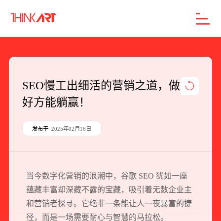
首页
服务
案例
行业
智库
关于
联系
SEO慢工出细活的营销之道，做
好方能躺赢！
企业网站建设
数字产品研发
发布于
2025年02月16日
SEO搜索引擎优化
品牌形象设计
当今数字化营销的浪潮中，谷歌 SEO 犹如一座
外贸独立站
蕴藏丰富却深藏不露的宝藏，吸引着无数企业主
和营销者探寻。它绝非一条能让人一夜暴富的捷
径，而是一场需要耐心与智慧的马拉松。