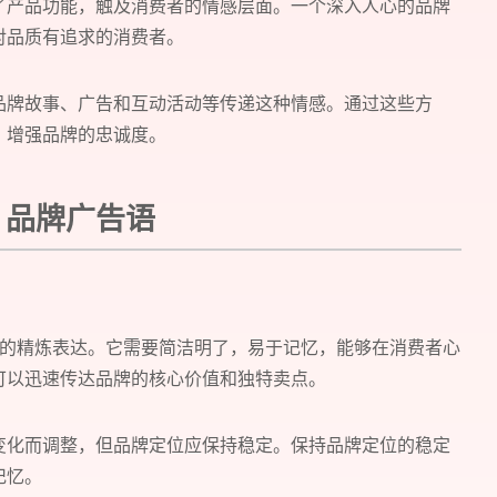
了产品功能，触及消费者的情感层面。一个深入人心的品牌
对品质有追求的消费者。
品牌故事、广告和互动活动等传递这种情感。通过这些方
，增强品牌的忠诚度。
品牌广告语
预约我们的数字化专家
1v1为您提供服务
我们将为您提供量身定制的个性化服务，包括竞品观察，行业数
牌口号的精炼表达。它需要简洁明了，易于记忆，能够在消费者心
可以迅速传达品牌的核心价值和独特卖点。
您需要：
网站建设
数字产品研发
SEO搜
变化而调整，但品牌定位应保持稳定。保持品牌定位的稳定
您希望：
预约面谈
在线视频会议
电话 / 
记忆。