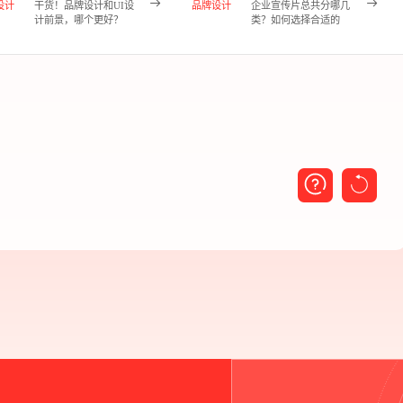
设计
干货！品牌设计和UI设
品牌设计
企业宣传片总共分哪几
计前景，哪个更好？
类？如何选择合适的