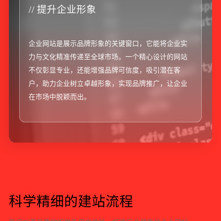
// 提升企业形象
/
企业网站是展示品牌形象的关键窗口，它能将企业实
借
力与文化精准传递至全球市场。一个精心设计的网站
投
不仅彰显专业，还能增强品牌可信度，吸引潜在客
稳
户，助力企业树立卓越形象，实现品牌推广，让企业
高
在市场中脱颖而出。
宣
十
数
年
磨
砺
科
学
精
细
的
建
站
流
程