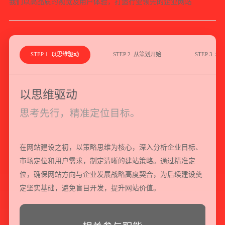
我
们
以
高
品
质
的
视
觉
及
用
户
体
验
，
打
造
行
业
领
先
的
企
业
网
站
STEP 1. 以思维驱动
STEP 2. 从策划开始
STEP 3.
以思维驱动
思考先行，精准定位目标。
在网站建设之初，以策略思维为核心，深入分析企业目标、
市场定位和用户需求，制定清晰的建站策略。通过精准定
位，确保网站方向与企业发展战略高度契合，为后续建设奠
定坚实基础，避免盲目开发，提升网站价值。