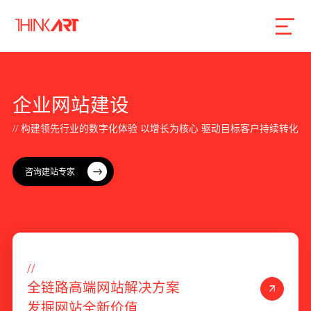
首页
服务
案例
行业
智库
关于
联系
企
业
网
站
建
设
/
/
构
建
领
先
行
业
的
数
字
化
体
验
以
增
长
为
核
心
驱
动
目
标
客
户
持
续
转
化
企业网站建设
咨询建站专家
数字产品研发
SEO搜索引擎优化
品牌形象设计
外贸独立站
/
/
全
链
路
高
端
网
站
解
决
方
案
发
掘
网
站
全
新
价
值