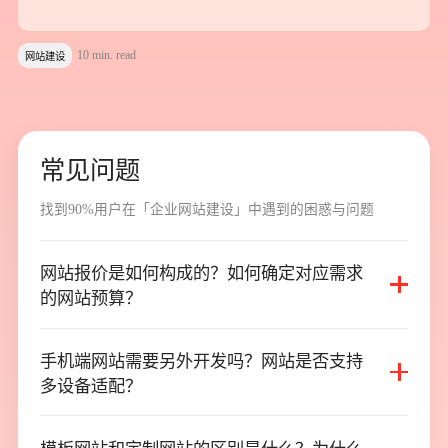
10 min. read
网站建设
常
见
问
题
找
到
9
0
%
用
户
在
「
企
业
网
站
建
设
」
中
遇
到
的
困
惑
与
问
题
网站报价是如何构成的？如何确定对应需求
网站报价是如何构成的？如何确定对应需求
的网站预算？
的网站预算？
手机端网站需要另外开发吗？网站是否支持
手机端网站需要另外开发吗？网站是否支持
多设备适配？
多设备适配？