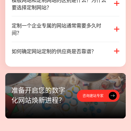
模板网站和定制网站的区别是什么？为什么
模板网站和定制网站的区别是什么？为什么
要选择定制网站？
要选择定制网站？
定制一个企业专属的网站通常需要多久时
定制一个企业专属的网站通常需要多久时
间？
间？
如何确定网站定制的供应商是否靠谱？
如何确定网站定制的供应商是否靠谱？
准
备
开
启
您
的
数
字
咨询建站专家
咨询建站专家
化
网
站
焕
新
进
程
？