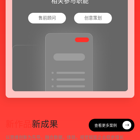
相关参与职能
售前顾问
创意策划
新
作
品
新
成
果
查看更多案例
查看更多案例
以
思
维
创
新
为
先
导
，
融
合
数
据
，
体
验
，
视
觉
赋
能
企
业
稳
步
增
长