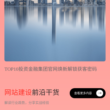
TOP10投资金融集团官网焕新解锁获客密码
网
站
建
设
前
沿
干
货
查看更多内容
查看更多内容
解
读
行
业
趋
势
，
分
享
实
战
经
验