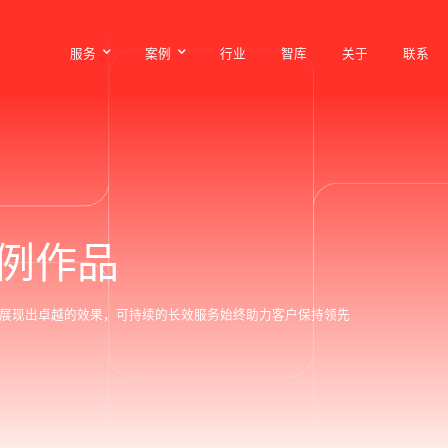
服务
案例
行业
智库
关于
联系
服务
案例
行业
智库
关于
联系
例
作
品
展
现
出
卓
越
的
效
果
，
可
持
续
的
长
效
服
务
始
终
助
力
客
户
保
持
领
先