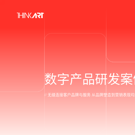
数
字
产
品
研
发
案
/
/
无
缝
连
接
客
户
品
牌
与
服
务
从
品
牌
塑
造
到
营
销
表
现
均