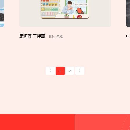
康师傅 干拌面
C
H5小游戏
1
2