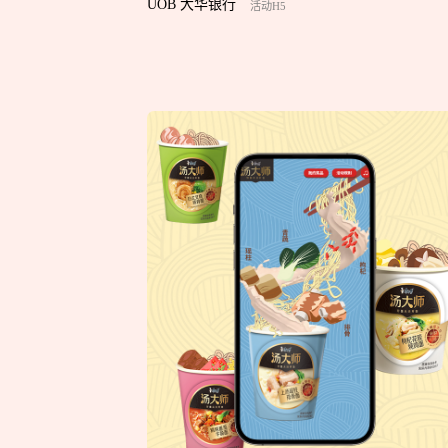
UOB 大华银行
活动H5
Think.
Design.
Develop.
Action.