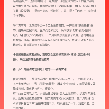
品介绍得了”，直到亲眼看见一组数据：现在企业六成以上的客户都是
从搜索引擎找过来的，官网就是他们主动叩响的第一扇门。要是这扇门
关着（没收录）、里面空荡荡（没转化），等于把上门的客户往竞争对
手怀里推。
举个真事儿：之前接手过一个工业设备官网，一开始按“静态画册”做
的，结果百度搜不到、客户点进来就走。后来咬牙改成“引流+案例
墙”，专门优化SEO关键词，三个月后自然流量涨了八成，咨询电话直
接翻倍。你看，官网的核心从来不是“长得好看”，而是“让对的人轻松
找到你，并且愿意停下来聊聊”。
今天就用我的实战经验，聊聊怎么五步把官网从“摆设”盘活成“利
器”，从想法到落地的避坑指南
第一步：先搞清楚官网是干啥的——别瞎忙活
官网分两种：一种是“体验型”（比如产品Demo页），主打炫酷交互，
不用太纠结SEO；另一种是“运营型”（比如企业官网），既要好看又要
能被搜到，重点是拉客户、促转化。
有个SaaS公司吃过亏：老板拍脑袋要做“高大上展示页”，结果半年没收
录。后来改成运营型官网，加了案例库和SEO关键词，三个月后搜“企
业级项目管理工具”直接冲进前三页，线索量涨了一半。定位不清，努
力全白费。