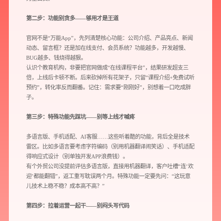
第二步：功能别贪多——够用才是王道
官网不是“万能App”，先列清楚核心功能：公司介绍、产品亮点、新闻
动态、留言框？还是加在线支付、会员系统？功能越多，开发越慢、
BUG越多、钱烧得越狠。
认识个教育机构，非要把官网做成“在线课程平台”，结果研发超支三
倍，上线后卡顿不断。后来砍掉所有花架子，只留“课程介绍+免费试听
预约”，转化率反而翻番。记住：需求要“刚刚好”，别想着一口吃成胖
子。
第三步：特殊功能先踩坑——别等上线才喊疼
预约我们的数字化专家
多语言版、手机适配、AI客服……这些听着酷的功能，背后全是技术
1v1为您提供服务
雷区。比如多语言要考虑字符编码（别用机器翻译闹笑话）、手机适配
得响应式设计（别单独开发APP浪费钱）。
我们将为您提供量身定制的个性化服务，包括竞品观察，行业数据分析
有个外贸公司没提前评估多语言版，直接用机器翻译，客户吐槽“连‘欢
实施方案及对应预算等
迎’都能翻错”，返工重写耽误两个月。特殊功能一定要先问：“这玩意
儿技术上稳不稳？成本高不高？”
您需要：
网站建设
数字产品研发
SEO搜索优化
第四步：拉着运营一起干——别闷头写代码
品牌设计