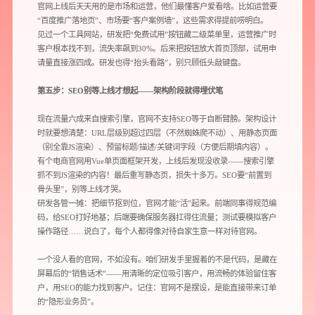
官网上线后天天用的是市场和运营，他们最懂客户爱看啥。比如运营要
您希望：
预约面谈
在线视频会议
电话 / 微信沟通
“百度推广落地页”、市场要“客户案例墙”，这些需求得提前唠明白。
见过一个工具网站，研发把“免费试用”按钮藏二级菜单里，运营推广时
客户根本找不到，流失率飙到30%。后来把按钮放大首页顶部，试用申
请量直接涨四成。研发也得“抬头看路”，别只顾低头敲键盘。
第五步：SEO别等上线才想起——架构阶段就得埋伏笔
现在流量六成来自搜索引擎，官网不支持SEO等于自断臂膀。架构设计
时就要想清楚：URL层级别超过四层（不然蜘蛛爬不动）、用静态页面
（别全靠JS渲染）、预留标题/描述/关键词字段（方便后期填内容）。
您所提交的信息将严格保密，且不以任何形式透露给任何第三方
有个电商官网用Vue单页面框架开发，上线后发现没收录——搜索引擎
抓不到JS渲染的内容！最后重写静态页，损失十多万。SEO要“前置到
再想想，稍后预约
骨头里”，别等上线才哭。
研发各管一摊：把细节抠到位，官网才能“活”起来。前端同事得规范编
码，给SEO打好地基；后端要确保服务器扛得住流量；测试要模拟客户
操作路径……说白了，每个人都得像对待自家生意一样对待官网。
一个没人看的官网，不如没有。咱们研发手里握着的不是代码，是藏在
屏幕后的“销售话术”——用清晰的定位吸引客户，用流畅的体验留住客
户，用SEO的能力找到客户。记住：官网不是摆设，是能直接带来订单
的“隐形业务员”。