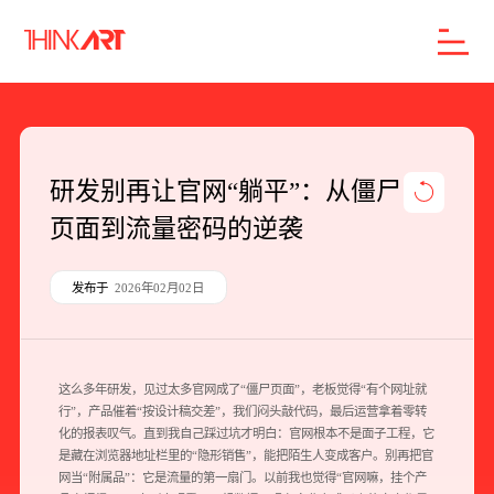
首页
服务
案例
行业
智库
关于
联系
研发别再让官网“躺平”：从僵尸
页面到流量密码的逆袭
企业网站建设
数字产品研发
发布于
2026年02月02日
SEO搜索引擎优化
品牌形象设计
这么多年研发，见过太多官网成了“僵尸页面”，老板觉得“有个网址就
行”，产品催着“按设计稿交差”，我们闷头敲代码，最后运营拿着零转
外贸独立站
化的报表叹气。直到我自己踩过坑才明白：官网根本不是面子工程，它
是藏在浏览器地址栏里的“隐形销售”，能把陌生人变成客户。别再把官
网当“附属品”：它是流量的第一扇门。以前我也觉得“官网嘛，挂个产