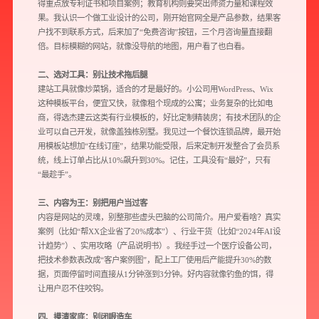
得重点放专利证书和项目案例；教育机构则要突出师资力量和课程效
果。我认识一个做工业设计的公司，刚开始官网全是产品参数，结果客
户找不到联系方式，后来加了“免费咨询”按钮，三个月咨询量直接翻
倍。目标模糊的网站，就像没导航的地图，用户看了也白看。
二、选对工具：别让技术拖后腿
建站工具就像炒菜锅，适合的才是最好的。小公司用WordPress、Wix
这种模板平台，便宜又快，就像租个现成的公寓；业务复杂的比如电
商，得选杰建云这类有行业模板的，好比定制精装房；有技术团队的企
业可以自己开发，就像盖独栋别墅。我见过一个餐饮连锁品牌，最开始
用模板站想加“在线订座”，结果功能受限，后来定制开发整合了会员系
统，线上订单占比从10%飙升到30%。记住，工具没有“最好”，只有
“最趁手”。
三、内容为王：别把用户当过客
内容是网站的灵魂，别整那些虚头巴脑的公司简介。用户爱看啥？真实
案例（比如“帮XX企业省了20%成本”）、行业干货（比如“2024年AI设
计趋势”）、实用攻略（产品说明书）。我经手过一个医疗设备公司，
把技术参数表改成“客户案例图”，配上工厂使用后产能提升30%的数
据，页面停留时间直接从1分钟涨到3分钟。好内容就像钓鱼的饵，得
让用户忍不住咬钩。
四、摸清家底：别闭眼造车