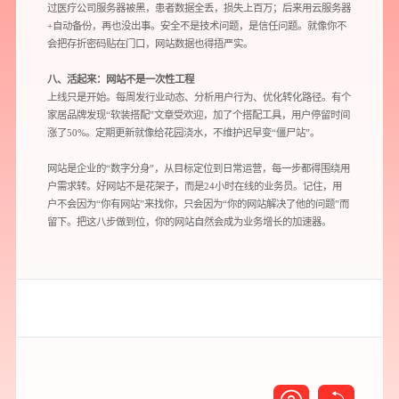
过医疗公司服务器被黑，患者数据全丢，损失上百万；后来用云服务器
+自动备份，再也没出事。安全不是技术问题，是信任问题。就像你不
会把存折密码贴在门口，网站数据也得捂严实。
八、活起来：网站不是一次性工程
上线只是开始。每周发行业动态、分析用户行为、优化转化路径。有个
您所提交的信息将严格保密，且不以任何形式透露给任何第三方
家居品牌发现“软装搭配”文章受欢迎，加了个搭配工具，用户停留时间
涨了50%。定期更新就像给花园浇水，不维护迟早变“僵尸站”。
再想想，稍后预约
网站是企业的“数字分身”，从目标定位到日常运营，每一步都得围绕用
户需求转。好网站不是花架子，而是24小时在线的业务员。记住，用
户不会因为“你有网站”来找你，只会因为“你的网站解决了他的问题”而
留下。把这八步做到位，你的网站自然会成为业务增长的加速器。