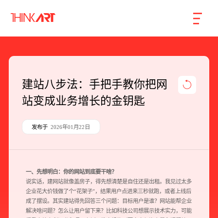
首页
服务
案例
行业
智库
关于
联系
建站八步法：手把手教你把网
站变成业务增长的金钥匙
企业网站建设
数字产品研发
发布于
2026年01月22日
SEO搜索引擎优化
品牌形象设计
一、先想明白：你的网站到底要干啥？
说实话，建网站就像盖房子，得先想清楚是自住还是出租。我见过太多
外贸独立站
企业花大价钱做了个“花架子”，结果用户点进来三秒就跑，或者上线后
成了摆设。其实建站得先回答三个问题：目标用户是谁？网站能帮企业
解决啥问题？怎么让用户留下来？比如科技公司想展示技术实力，可能