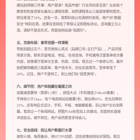
建站前得做三件事：用户是谁？竞品咋做？行业风向变没变？比如有个
教育机构发现家长最关心课程效果，就把课程表从三级菜单挪到首页，
转化率涨了18%。还有一次，我帮科技公司调研时发现，用户对“数据
安全”特别在意，结果在官网加了等保认证和隐私协议，咨询量立马上
涨。调研不是走形式，而是给网站装“指南针”。
五、页面布局：像导览图一样清晰
导航别超过五个，首页放核心亮点（品牌口号+主打产品），产品页按
预约我们的数字化专家
场景分类，联系页留电话、地址、在线咨询。手机端用汉堡菜单收次要
1v1为您提供服务
内容，就像餐厅菜单分主食、热菜、凉菜。我见过一个装修公司，最开
始把案例藏进三级菜单，客户找半天，优化后放首页，签单率涨了
我们将为您提供量身定制的个性化服务，包括竞品观察，行业数据分析
20%。记住，用户不是特工，别让他们玩“找茬游戏”。
实施方案及对应预算等
六、细节控：用户体验藏在毫厘之间
加载速度要快（首屏1-2秒），按钮大点（手机端至少48x48像素），
字体别小于14px。有个电商网站加载要5秒，跳出率60%，优化后降到
您需要：
网站建设
数字产品研发
SEO搜索优化
25%。还有响应式设计，手机、平板、电脑都能看，别让用户左右划屏
品牌设计
幕。我改过一个新闻网站，把图片Alt标签加上关键词，百度排名直接
冲进前五。细节到位，用户自然愿意多待会儿。
您希望：
预约面谈
在线视频会议
电话 / 微信沟通
七、安全底线：别让用户数据打水漂
装防火墙、每周备份、用HTTPS加密，这些就像给网站买保险。我见