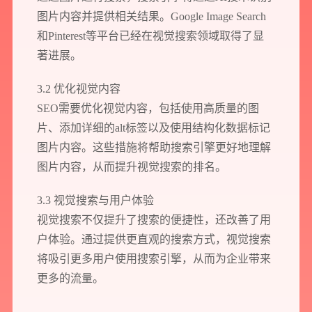
图片内容并提供相关结果。Google Image Search
和Pinterest等平台已经在视觉搜索领域取得了显
著进展。
3.2 优化视觉内容
SEO需要优化视觉内容，包括使用高质量的图
片、添加详细的alt标签以及使用结构化数据标记
预约我们的数字化专家
图片内容。这些措施将帮助搜索引擎更好地理解
1v1为您提供服务
图片内容，从而提升视觉搜索的排名。
我们将为您提供量身定制的个性化服务，包括竞品观察，行业数据分析
实施方案及对应预算等
3.3 视觉搜索与用户体验
视觉搜索不仅提升了搜索的便捷性，还改善了用
户体验。通过提供更直观的搜索方式，视觉搜索
您需要：
网站建设
数字产品研发
SEO搜索优化
将吸引更多用户使用搜索引擎，从而为企业带来
品牌设计
更多的流量。
您希望：
预约面谈
在线视频会议
电话 / 微信沟通