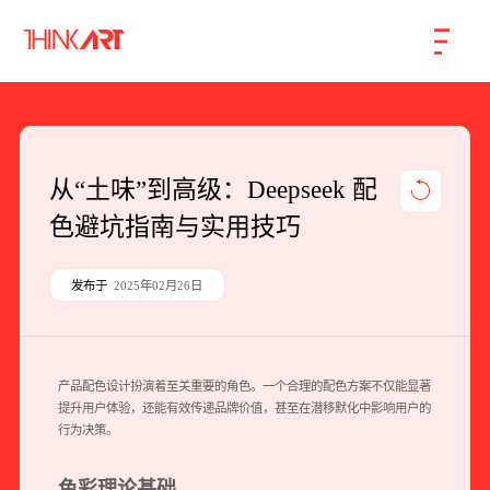
首页
服务
案例
行业
智库
关于
联系
从“土味”到高级：Deepseek 配
色避坑指南与实用技巧
企业网站建设
数字产品研发
发布于
2025年02月26日
SEO搜索引擎优化
品牌形象设计
产品配色设计扮演着至关重要的角色。一个合理的配色方案不仅能显著
提升用户体验，还能有效传递品牌价值，甚至在潜移默化中影响用户的
外贸独立站
行为决策。
色彩理论基础