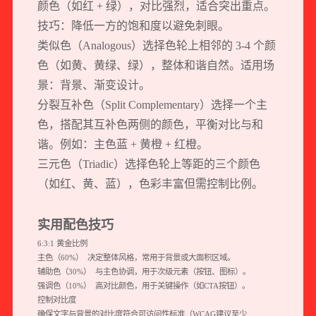
颜色（如红 + 绿），对比强烈，适合突出重点。
技巧：降低一方的饱和度以避免刺眼。
类似色（Analogous）选择色轮上相邻的 3-4 个颜
色（如黄、黄绿、绿），整体和谐自然。适用场
景：背景、渐变设计。
分裂互补色（Split Complementary）选择一个主
色，搭配其互补色两侧的颜色，平衡对比与和
谐。例如：主色蓝 + 黄橙 + 红橙。
三元色（Triadic）选择色轮上等距的三个颜色
（如红、黄、蓝），色彩丰富但需控制比例。
实用配色技巧
6:3:1 黄金比例
主色（60%） 决定整体风格，常用于背景或大面积区域。
辅助色（30%） 与主色协调，用于次级元素（按钮、图标）。
强调色（10%） 高对比颜色，用于关键操作（如CTA按钮）。
控制对比度
确保文字与背景的对比度符合可访问性标准（WCAG建议至少