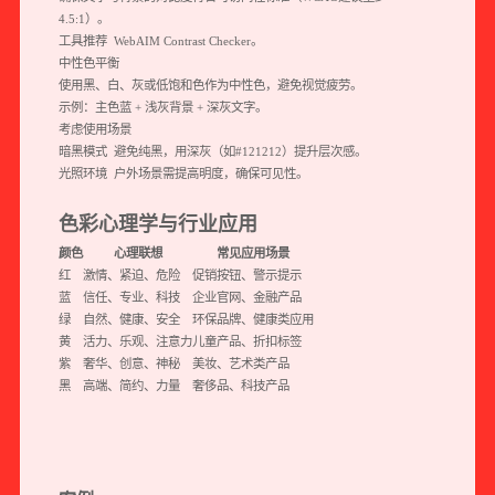
4.5:1）。
工具推荐 WebAIM Contrast Checker。
中性色平衡
使用黑、白、灰或低饱和色作为中性色，避免视觉疲劳。
示例：主色蓝 + 浅灰背景 + 深灰文字。
考虑使用场景
暗黑模式 避免纯黑，用深灰（如#121212）提升层次感。
光照环境 户外场景需提高明度，确保可见性。
色彩心理学与行业应用
颜色
心理联想
常见应用场景
红
激情、紧迫、危险
促销按钮、警示提示
蓝
信任、专业、科技
企业官网、金融产品
绿
自然、健康、安全
环保品牌、健康类应用
黄
活力、乐观、注意力
儿童产品、折扣标签
紫
奢华、创意、神秘
美妆、艺术类产品
黑
高端、简约、力量
奢侈品、科技产品